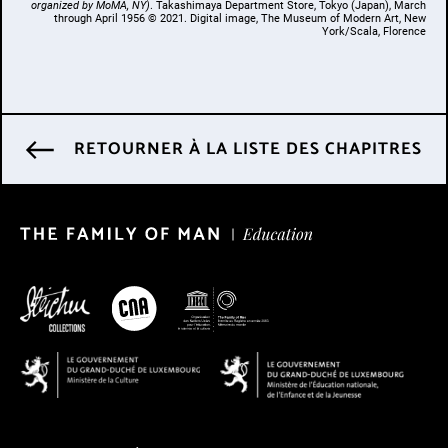
organized by
MoMA, NY)
. Takashimaya Department Store, Tokyo (Japan), March
through April 1956 © 2021. Digital image, The Museum of Modern Art, New
York/Scala, Florence
RETOURNER À LA LISTE DES CHAPITRES